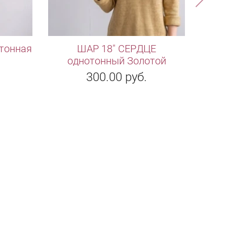
тонная
ШАР 18" СЕРДЦЕ
G 3
однотонный Золотой
Б
300.00
руб.