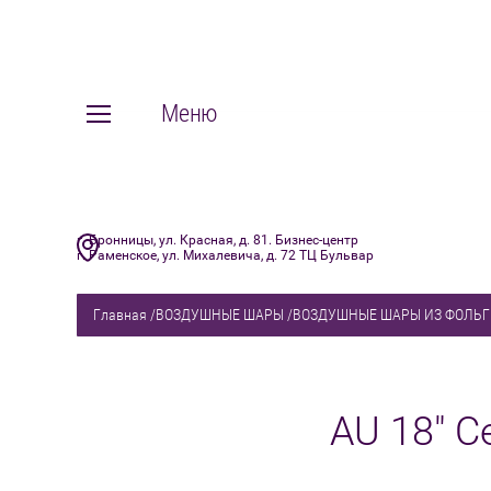
Меню
⠀
г. Бронницы, ул. Красная, д. 81. Бизнес-центр
г. Раменское, ул. Михалевича, д. 72 ТЦ Бульвар
⠀
Главная
/
ВОЗДУШНЫЕ ШАРЫ
/
ВОЗДУШНЫЕ ШАРЫ ИЗ ФОЛЬ
AU 18" 