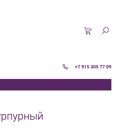
+7 915 305 77 09
урпурный