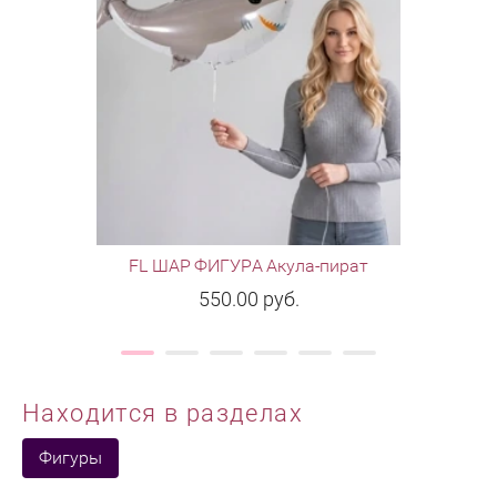
FL ШАР ФИГУРА Акула-пират
ВЗ ШАР Ф
550.00
руб.
Находится в разделах
Фигуры