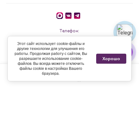
Телефон:
+7 915 305 77 09
Этот сайт использует cookie-файлы и
другие технологии для улучшения его
работы. Продолжая работу с сайтом, Вы
Адреса магазинов:
Хорошо
разрешаете использование cookie-
файлов. Вы всегда можете отключить
⠀
файлы cookie в настройках Вашего
г. Бронницы, ул. Красная, д. 81. Бизнес-центр
браузера.
г. Раменское, ул. Михалевича, д. 72 ТЦ Бульвар
ГЛАВНАЯ
КОРЗИНА
ДОСТАВКА
КОНТАКТЫ
⠀
Принимаем к оплате:
Copyright 2014 ТРУФФАЛЬДИНА